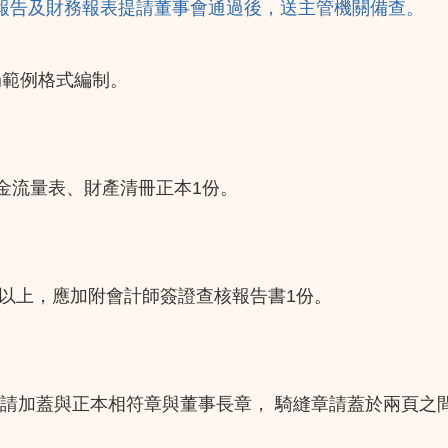
報告及財務報表提請董事會通過後，送主管機關備查。
局範例格式編制。
現金流量表、財產清冊正本1份。
份。
萬元以上，應加附會計師簽證查核報告書1份。
本請加蓋與正本相符章與董事長章， 騎縫章請蓋於兩頁之