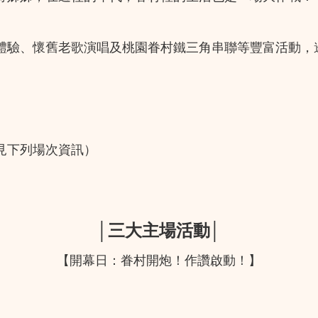
體驗、懷舊老歌演唱及桃園眷村鐵三角串聯等豐富活動，
見下列場次資訊）
│三大主場活動│
【開幕日：眷村開炮！作讚啟動！】