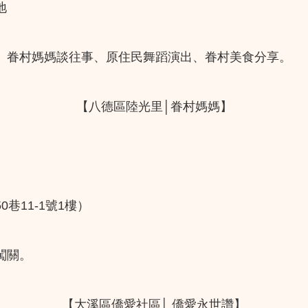
地
、眷村媽媽談往事、原住民舞蹈演出、眷村美食分享。
【八德區陸光里│眷村媽媽】
巷11-1號1樓）
闖關。
【大溪區僑愛社區│ 僑愛永世讚】