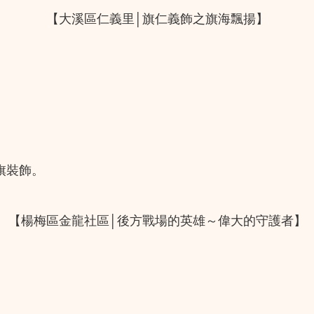
【大溪區仁義里│旗仁義飾之旗海飄揚】
旗裝飾。
【楊梅區金龍社區│後方戰場的英雄～偉大的守護者】