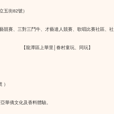
立五街82號）
廚藝競賽、三對三鬥牛、才藝達人競賽、歌唱比賽社區、
【龍潭區上華里│眷村童玩、同玩】
號 ）
南亞華僑文化及香料體驗。