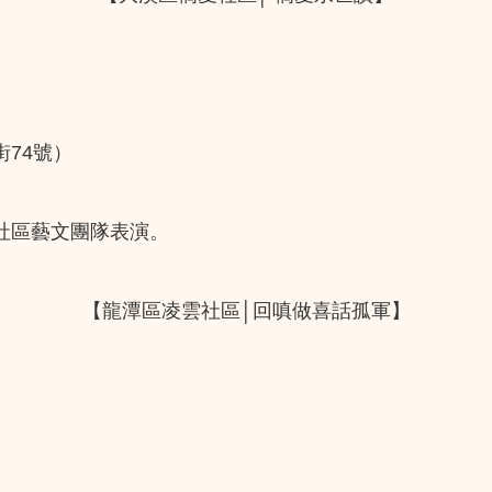
74號）
社區藝文團隊表演。
【龍潭區凌雲社區│回嗔做喜話孤軍】