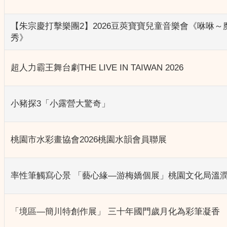
【朱宗慶打擊樂團2】2026豆莢寶寶兒童音樂會《咻咻～
秀》
超人力霸王舞台劇THE LIVE IN TAIWAN 2026
小豬探3「小露營大驚奇」
桃園市水彩畫協會2026桃園水韻會員聯展
率性筆觸寫心景 「藝心緣—游梅嬌個展」桃園文化局溫
「境區—簡川特創作展」 三十年國門歲月化為彩筆凝香