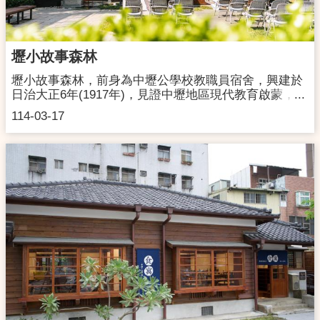
地銷的健康多元餐飲，凡是設籍在桃園且為70歲以上顧
客，餐飲消費享8折優惠、持桃園市民卡用餐也有95折
優惠。C棟有機生活賣店更蒐羅了桃園在地選物，像是
桃園的有機米、復興的香菇、龍潭的蜂蜜等在地健康農
壢小故事森林
特產，也結合了中壢老店湯記肉鬆、新珍香花生酥糖開
發專屬壢景町的限定商品、菜單，帶給民眾全新又多元
壢小故事森林，前身為中壢公學校教職員宿舍，興建於
的園區面貌。未來除了不定期的導覽、假日市集、
日治大正6年(1917年)，見證中壢地區現代教育啟蒙，並
Citywalk城市走讀、親子workshop，每季也會與中平路
具日治時期建築技術研究之價值，2015 年公告登錄歷史
114-03-17
故事館、壢小故事森林及平鎮延平路日式宿舍辦理串聯
建築，歷時4年調查研究暨規劃設計與修復工程，成為
走讀活動，讓民眾認識中壢在地歷史文化，打造園區成
中壢地區的親子教育特色館舍。提供親子閱讀、說故
為紮根在地的場域空間。地址：桃園市中壢區延平路
事、聽故事及食育體驗，更進一步將連結中壢歷史街
627號開館時間：A棟「町之美」每週三至週日 10:00－
區，匯聚中壢地區藝術家的創作能量，展現豐富的地方
17:00B棟「食在地、食有機」蕃薯藤Café & Eats 每週
活力與創意。地址：桃園市中壢區博愛路52號開館時
一至週日 11:00－20:30 服務專線：03-4262728C棟
間：週一固定休館A棟「 讀讀小茶屋」 週二~週五
「買在地、買有機」有機生活賣店週一至週日 09:30－
10:00-16:00｜ 週六~週日 11:00-18:30 B棟「故事憨仔
20:30 服務專線：03-4222108聯絡洽詢：B棟03-
店」10:00-17:00 C棟「御前上茶」抺茶專賣店11:00-
4262728、C棟03-4222108交通資訊：【自行開車】(鄰
18:30聯絡洽詢：03-4561455 #224交通資訊：▪ 寶雅平
近停車場位置) P1 延平路立體停車場(中壢區
鎮延平店地下停車場，步行約2分鐘至本館。▪ 中壢國小
延平路535號) P2 中央地下停車場(中壢區中央
地下停車場，步行約4分鐘至本館。▪ 延平收費停車場，
東路83號) P3 中壢國小地下停車場(中壢區延
步行約4分鐘至本館。▪ 土地公停車場，步行約2分鐘至
平路622號)【大眾交通工具】 火車：至中壢火車站下
本館。▪ 中壢大時鐘地下停車場，步行約3分鐘至本館。
車，步行約10分鐘。公車：至桃園/中壢/新竹/國光客運
▪ 俥亭延平立體停車場，步行約7分鐘至本館。
中壢總站下車，步行約5分鐘。高鐵：至高鐵桃園站下