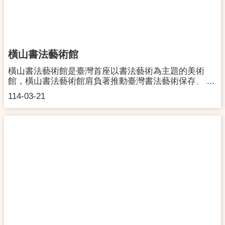
橫山書法藝術館
橫山書法藝術館是臺灣首座以書法藝術為主題的美術
館，橫山書法藝術館肩負著推動臺灣書法藝術保存、研
究、發展與推廣之使命，以奠基書藝研究教育、形塑在
114-03-21
地藝文特色、拓展國際書藝交流、建構亞洲書法藝術發
展基地為目標，期讓書法藝術在桃園、在臺灣深化，綻
放饒富文化識別性的藝術能量。建築設計榮獲2022年臺
灣建築獎首獎、2022年全球卓越建設獎金獎。 地
址：桃園市大園區大仁路 100 號開館時間：週三至週一
09:30 - 17:00 (最後入場時間 16:30)｜國定假日與連續假
期休館另行公告聯絡洽詢：03-2876176交通資訊：詳見
官方網站官方網站：https://tmofa.tycg.gov.tw/ch粉絲專
頁：https://www.facebook.com/tmofa.hcac