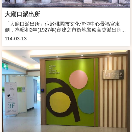
藝文町」、「桃園國小」、「桃園成功郵局」即可找
到。停車資訊文昌公園公有地下停車場 桃園後火車站
大廟口派出所
大林路停車場民權路地下室停車場
「大廟口派出所」位於桃園市文化信仰中心景福宮東
側，為昭和2年(1927年)創建之市街地警察官吏派出所，
一樓為派出所，二樓為保甲聯合會議室，並配置壯丁團
114-03-13
與消防設備，同時保存有日治時代派出所與清朝保甲制
度。民國106年2月16日依文化資產保存法第18條、歷史
建築登錄廢止審查及補助及補助辦法第4條規定及桃園
市105年度第3次文化資產(第一類組)審議委員會決議，
將「桃園大廟口派出所」公告登錄為歷史建築。107年
著手調查研究並展開修復再利用工程，於109年開館，
並在110年交由民政局管理營運。113年交由桃園市文化
基金會桃園城市創意設計中心管理，一二樓將新增常設
展，同時做為舊城再生計畫推動辦公室使用。場館地
址：330桃園市桃園區中正路198號 開放時間：週二至週
日上午9時至下午5時，週一及國定假日休館連絡電話：
(03)3322-562臉書粉絲專頁：桃園城市創意設計中心