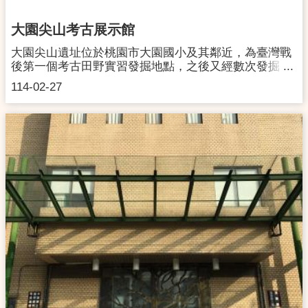
大園尖山考古展示館
大園尖山遺址位於桃園市大園國小及其鄰近，為臺灣戰
後第一個考古田野實習發掘地點，之後又經數次發掘，
出土遺留相當豐富，涵蓋年代約從距今5,000年至2,000
114-02-27
年前，其中石器原料多元且製作技術高超；陶器則來源
多樣，顯示當時幅員遼闊、交流頻繁的互動關係。其中
距今2,500年前左右的遺留更兼具圓山文化及植物園文化
之風格，可進一步瞭解兩文化間的關係。因此2008年經
桃園縣政府指定為縣定遺址（今市定考古遺址）。基於
文化資產為全民所共享，因此特建置本展示館，使歷年
發掘成果得以公諸於社會大眾，以達文化資產維護推廣
之目的。參觀資訊網 址：
https://www.facebook.com/dayuanjianshan地 址：
桃園市大園區大仁路100號B1開放時間：週三~週一
09:30-17:00，每週二休館，採預約導覽制。聯絡洽詢：
電話：03-2876176#128交通資訊自行開車：國道2號：
機場支線/大竹交流道(往青埔、高鐵站方向)→大成路(右
轉)→大園尖山考古展示館。大眾運輸：高鐵：高鐵桃園
站，步行約10分鐘；或轉乘桃園機場捷運至A17領航
站，步行約7分鐘。捷運：搭乘桃園機場捷運至A17領航