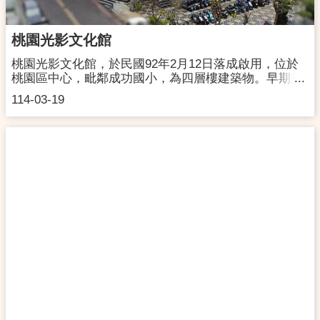
約為2.2公頃，興建工程計畫獲文化部補助，由新建工程
處代辦工程，評選出劉培森建築師事務所規劃設計，第
一期工程預計於110年完工，期待透過便捷的交通區
桃園光影文化館
位、友善專業的設備，打造桃園成為亞洲流行音樂活動
的重鎮。地址:桃園市大園區領航北路四段216號開放時
桃園光影文化館，於民國92年2月12日落成啟用，位於
間:週一-週日 09:00 - 17:00(如遇檔期租借則依活動時間
桃園區中心，毗鄰成功國小，為四層樓建築物。早期規
開放)連絡電話:03-2873185交通資訊:連結
劃為老人文康活動中心，後轉型為閱覽及藝文空間。空
114-03-19
間規劃有1樓為約54坪的展覽室，2樓場地空間有1間電
腦教室、3間研習教室，3樓為1座192席(含3席輪椅席)放
映廳，4樓則有約50坪的排練室空間，軟硬體設備完
善，提供市內各級學校成果展覽、藝術電影放映等藝文
活動之場地。地址:桃園市桃園區埔新路12號開放時間:
週一-週日 09:00 - 17:00(如遇檔期租借則依活動時間開
放)連絡電話:03-3357745交通資訊:連結