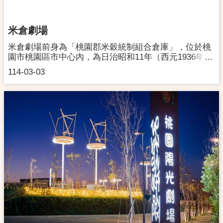
09:00 - 17:00(如遇檔期租借則依活動時間開放)連絡電
話:03-4258804交通資訊:連結
米倉劇場
米倉劇場前身為「桃園郡米穀統制組合倉庫」，位於桃
園市桃園區市中心內，為日治昭和11年（西元1936年）
興建之倉庫，配合《米穀配給統制規則》，作為收購米
114-03-03
糧囤積之處。本處建物為三棟倉庫外牆為磚造，大跨距
木屋架，木造天花板仍保存良好，並留有通氣孔，每面
牆設有高低窗，以達到空氣的對流效果，木桁架與無節
鋼筋混凝土構造為其特色；糧食儲放工具亦保存下來，
更可增加建築的糧食機能，米庫、產業組合以及農會倉
庫到米穀自治管理法的實施，除了可見證日治時期對台
灣糧食的經濟控制，亦可見證台灣人對米穀統制運動的
反動。米倉劇場於2017年11月公告登錄為桃園市歷史建
築。後續利用米倉劇場建築內部大跨距木屋形式及高挑
空間，引入劇場燈光、音響等專業設備，修復再利用為
內含150位觀眾席的「米倉劇場」，並成為一個陪伴桃
園表演團隊成長的實驗創作空間。未來將串連桃園表演
團隊及相關資源，與周圍老城區串聯，打破劇場空間，
走入街區鄰里，讓表演藝術在非制式演出場域發生，創
造人與城市之間新的連結點。地址:桃園市桃園區新生路