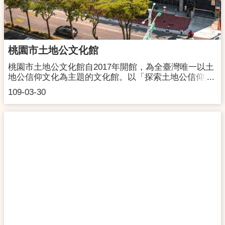
桃園市土地公文化館
桃園市土地公文化館自2017年開館，為全臺灣唯一以土
地公信仰文化為主題的文化館。以「探索土地公信仰文
化」、「發展民俗文化教育」、「支持地方藝術工作
109-03-30
者」、「促進地方文化發展與國際接軌」為四大營運核
心目標。除了肩負民俗相關文物展覽的功能，歷年來持
續透過文化及民俗展演、多元親子教育推廣，包含體驗
課程與工作坊、專家講座、藝文演出、電影放映、文創
市集、文化體驗營等活動，闡揚與傳承土地公信仰文
化。網址：http://www.taoyuantudigong.org.tw/地址：桃
園市桃園區三民路一段100號開館時間：每週二至週日
09:00-17:00｜週一固定休館｜國定假日與連續假期休館
另行公告｜免費入館聯絡洽詢：03-3366860交通資訊：
【自行開車】自「南崁交流道」下往桃園方向行駛，春
日路直行至三民路口左轉，行駛至中山東路口，文化館
即位於您的左手邊。【大眾交通工具】▪桃園市區－統領
百貨搭乘105公車，至「體育館站」下車，步行至本