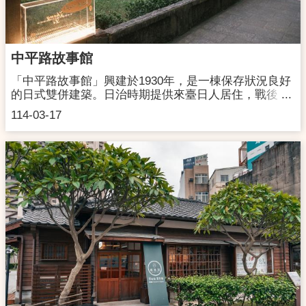
中平路故事館
「中平路故事館」興建於1930年，是一棟保存狀況良好
的日式雙併建築。日治時期提供來臺日人居住，戰後，
政府將這棟日式建築配予公務員作為宿舍，由任職山地
114-03-17
課的王國治先生與教育局的廖運全先生及其眷屬入住。
王家及廖家皆是桃園客家人，在居住過程中搭配客家生
活經驗，與日式場域相互調合，逐漸發展一套特有的生
活型態，呈現多元文化並存的樣貌。兩家四代在此度過
了近一甲子的生活歲月，讓屋子承載著豐富的家族情感
和歷史回憶。在這30多坪的空間中，不僅保存完整日式
格局與生活機能，也承載著小市民的日常點滴，見證中
壢往昔的生活軌跡。在2007年原住戶搬遷後，2010年登
錄為歷史建築，為讓老屋活化再利用，桃園市政府文化
局於2013年開始進行空間修繕，整修近2年時間，於
2015年5月以「中平路故事館」開館迎賓，於2021年取
得文化資產類型環境教育設施場所認證，以豐富多元面
向呈現館舍風貌。地址：桃園市中壢區復興路99號開館
時間：10：00-17：00，週一休館；國定假日照常開