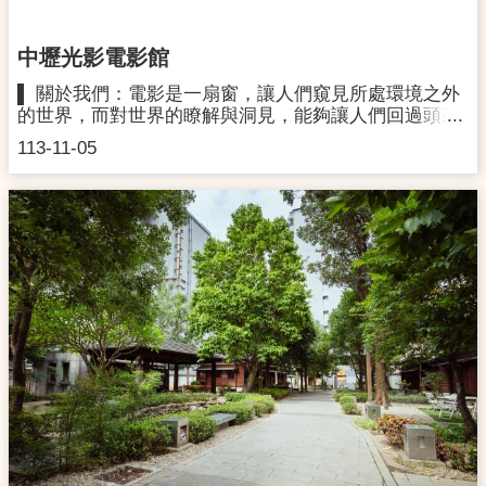
中壢光影電影館
▌ 關於我們：電影是一扇窗，讓人們窺見所處環境之外
的世界，而對世界的瞭解與洞見，能夠讓人們回過頭來
關照自身的環境，從而找到讓社會與生命更加美好的出
113-11-05
口。我們期待，中壢光影能夠成為將世界帶進桃園的門
戶，就像一直以來，桃園作為台灣的門戶，將台灣人帶
往世界各地一樣。▌ 館場資訊：中壢光影電影館位於馬
祖新村眷村文創園區，整棟建築物原為眷村居民活動中
心，歷經 2 年改造成為一座有兩層樓的光影電影館。館
內 1 樓為服務台及靜態電影、藝文相關展示區，2 樓為
可容納 75 名觀眾、配置標準杜比音效系統的電影院，
可支援放映規格有DCP、BD、HD數位檔案模式。▌ 場
地租借：桃園市藝文場地使用收費標準（請詳附表二-馬
祖新村眷村文創園區.pdf）：
https://law.tycg.gov.tw/LawContent.aspx?
id=GL000321▌ 交通資訊：(一) 搭乘公車：1. 中壢公車
站：搭乘桃園客運112南、115甲、5008、5050(中壢公
車站-馬祖新村)2. 中壢後車站：搭乘桃園客運5091、
5098(中壢後車站-馬祖新村)※ 馬祖新村站下車→左轉龍
岡路三段281巷→左轉龍吉二街→第一個路口右轉抵達