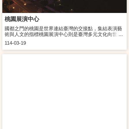
路34號聯絡電話： 03-222-2277交通資訊自行開車開車
導航關鍵字「南崁兒童藝術村」即可找到。停車資訊1.
冠昱停車場-蘆竹區吉林路站2. 南崁聯停車場(卡多摩南
桃園展演中心
館停車場)3.蘆竹國民運動中心4.蘆竹公一停車場(蘆竹婦
幼館)
國都之門的桃園是世界連結臺灣的交接點，集結表演藝
術與人文的指標桃園展演中心則是臺灣多元文化向世界
發聲的交流平台。在玻璃與金屬交織層疊中，桃園展演
114-03-19
中心為臺灣架構出新的表演與藝術空間，讓來自國際與
本土的各路藝文好手，盡情揮灑熱情與才華，開啟臺灣
藝壇新扉頁。2010年落成的桃園展演中心兼具表演藝
術、展覽、娛樂等多元功能之現代環保綠建築，由綠野
國際建築師事務所的許伯元建築師 所設計，該建築曾榮
獲內政部「100年公共建築物無障礙優良作品優等
獎」、位於戶外舞台的公共藝術「霧雕#46696-與霧交
談」作品更榮獲「文化部第三屆公共藝術獎最佳創意表
現獎」。桃園展演中心位於桃園中正藝文特區，主體建
築由鋁合金板材構建而成，流線型的設計從大地延伸向
上盤旋，有如律動的彩帶，直奔天際，與之呼應的玻璃
帷幕，格狀結構層層堆疊，在日間陽光折射下閃耀光
芒，宛如一顆璀璨寶石；夜晚光彩奪目的LED燈外牆，
則以多變色彩幻化出都會繽紛的現代時尚感；不規則幾
何形狀的紅色大門更引領民眾進入充滿創意與驚喜的藝