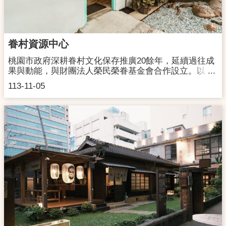
步行約3分鐘。高鐵：搭乘至桃園站轉乘往桃園之公
車，於復興路南華飯店站下車，再往前步行至遠東百貨
公司門口搭乘桃園客運。飛機：桃園機場轉搭往桃園的
公車，於今日飯店下車，往前步行遠東百貨公司門口，
眷村資源中心
轉搭乘桃園客運。※自行駕車、騎車1.由中山高（1）南
下在林口交流道下高速公路，轉走忠義路往龜山方向，
桃園市政府深耕眷村文化保存推廣20餘年，延續過往成
直走到底至長壽路右轉，走內側（約10公尺）即左轉光
果與動能，與財團法人榮民榮眷基金會合作設立。以
峯路。（2）北上在南崁交流道下高速公路，走春日路
「蒐集、教育、交流、推廣、跨域」為使命，教育推廣
113-11-05
轉成功路（往龜山方向）再接長壽路，於長壽路與光峰
為核心，建構一個眷村知識串聯與交流平台。透過集結
路交叉口（7-11）右轉，沿著光峯路行駛。2.由台1線
各地眷村保存推廣能量，期望將榮民及眷村之珍貴記憶
（1）南下：走台一線，新莊往桃園龜山方向，於龜山
傳承之下一代，一同擘劃未來眷村的各種可能性。 眷村
長壽路與光峰路交叉口（7-11）左轉，沿著光峯路行
資源中心電 話：(03) 329-1588開館時間：週二到週
駛。（2）北上：走台一線，桃園往龜山方向，於龜山
日09:00-18:00地 址：桃園市龜山區大同路138巷 憲
長壽路與光峰路交叉口（7-11）右轉，沿著光峯路行
光二村79號
駛。