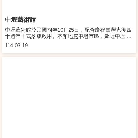
術空間。桃園展演中心以藝術進入空間的概念，提供藝
術家專業硬體設施及軟體服務，含展演廳1418席(含12
席輪椅席)、展場(836坪)、樂團練團室(12坪、4坪各2
中壢藝術館
間)、排練室(52坪、17坪2間)、戶外舞台(600席)等專業
場地，營運至今已成為連結在地、接軌國際的表演及藝
中壢藝術館於民國74年10月25日，配合慶祝臺灣光復四
術文化平台。未來中心將策畫、推動更豐富多元化的展
十週年正式落成啟用。本館地處中壢市區，鄰近中壢圖
演活動，讓這個充滿創意的銀色彩帶，由內到外散發屬
書館、中正公園，位處環境單純清幽屬之文教區內，為
114-03-19
於藝術魅力的光芒，成為北臺灣最有活力的「銀色藝空
南桃園地區設備最專業且交通便捷之展演場所。本館建
間」。地址:桃園市桃園區中正路1188號(如遇檔期租借
築外觀沉穩優雅，大廳內設置國際級美術家陳景容大師
則依活動時間開放)開放時間:週一-週日 09:00 - 17:00連
馬賽克壁畫作品《人間樂章--樹蔭下的即興演奏》，呼
絡電話:03-3170511交通資訊:連結
應藝術生活化的愜意自在，亦使至館民眾感受到藝術的
魅力。館內空間有：音樂廳1046席(含10席輪椅席)、多
功能演講廳及2間展覽室(各110坪)，提供國內外優秀藝
術家、創作者專業完善的展演空間。近年來，平均每年
在中壢藝術館辦理至少30檔視覺藝術類展覽、100場國
內外表演節目，提供市民優質藝文交流平台。本館長期
提供市內各級學校美術、設計、舞蹈、音樂科系之學生
成果發表展演空間，每年度媒合各優質演藝團隊進駐，
提供使用空間促進演藝團隊發展，形成長期合作計畫，
串連及結合雙方各項資源，推廣藝文教育，培育桃園在
地藝文人才，提升地區藝文氛圍及活絡本市藝文生態。
地址:桃園市中壢區中美路16號開放時間:週一-週日