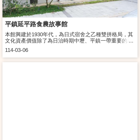
車，搭乘170接駁公車至中壢總站，步行約10分鐘。＊
本館提供文化空間租借服務，詳細資訊請查閱下方空間
借用服務辦法，或洽03-4262728。＊日式老屋時光之旅
平鎮延平路食農故事館
－沉浸式導覽服務(含全區專業導覽、修復紀錄賞析、町
之美－老屋故事)時間：每週六、日，下午２時、下午４
本館興建於1930年代，為日式宿舍之乙種雙拼格局，其
時。費用：每位$150元。
文化資產價值除了為日治時期中壢、平鎮一帶重要的農
業發展地區，見證農業發展史之歷史意義外；其建築本
114-03-06
體亦曾作為帝國糖製株式會社住宿空間，後作為中壢農
村國民學校教師宿舍，為公教人員之住所。於2018年登
錄為本市歷史建築，2022年開始修復再利用工程，歷經
2年修復，保留大部分瓦頂，成為平鎮區第一間地方文
化館所！於2024年4月開館營運，由蕃薯藤有限公司進
駐營運，呼應農業生產教育推廣 ，以食農教育為主題，
運用有機農場蔬果供應餐點，另搭配生態循環農業示範
區，讓民眾體驗有機廢棄物轉化為肥料的過程，並學習
輕鬆種植家中可食用的蔬菜、香草、花卉等植物，透過
觀察、品嚐，重新連結與食物關係，每季並將規畫串聯
中平路故事館、壢景町及壢小故事森林辦理走讀活動，
讓民眾認識在地文化歷史。地址：平鎮區延平路一段39
號及45號開館時間：每週一至週日08:00-18:00，晚間預
約(18:00－20:00)須客訂20人以上聯絡洽詢：03-