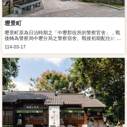
館。聯絡洽詢：03-4255008交通資訊：【自行開車】(鄰
近停車場位置) P1 延平路立體停車場(中壢區延
平路535號) P2 中央地下停車場(中壢區中央東路
83號)【大眾交通工具】火車：至中壢火車站下車，步行
壢景町
約5分鐘。公車：至桃園/中壢/新竹/國光客運中壢總站下
車，步行約5分鐘。高鐵：至高鐵桃園站下車，搭乘170
壢景町原為日治時期之「中壢郡役所的警察官舍」，戰
接駁公車至中壢總站，步行約5分鐘。 中平摺頁中
後轉為警察局中壢分局之警察宿舍。戰後初期配住給任
文.pdf 中平摺頁日本語.pdf 中平摺頁English.pdf
職於中壢地區的當時的公教職人員，包括：中壢分局、
114-03-17
中壢國小、中壢鎮公所、省府人員等，包括有戰後由大
陸來台的外省籍警察、退休警察以及眷屬等。住戶們歷
經日治時期、二次世界戰爭、國民政府遷台，以及國民
政府在臺實施動員戡亂時期延續、戒嚴時期，當中也共
同經歷了中壢事件，看著臺灣由動盪年代走向民主政
治。桃園市政府於民國101年依文化資產保存法，將
「中壢警察局日式宿舍群」公告登錄為桃園市歷史建
築。於民國105年完成修復再利用規劃設計於106年至
108年完成修復工程，經市民投票命名為「壢景町」
後，壢景町3棟日式建築現分別以「町之美」、「食當
地」及「買在地」為主題，以推動老屋之美、地方社區
文化及地產地銷為營運方向。A棟分局長宿舍保留作為
展覽及藝文教育推廣空間，B棟「Café&Eats」已開始提
供早午餐、午餐、下午茶到晚餐的全日餐點，提供地產