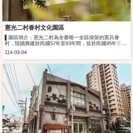
園市大溪區慈光一街150巷2號 聯絡電話｜(03)380-3821
大眾交通｜ 中壢火車站→桃園客運5098→往大溪→埔頂
廟下車→沿仁和宮旁浦頂街右轉慈光街步行8分鐘至太
武新村桃園火車站→桃園客運總站5053→往龍潭→太武
站下車→沿慈光街直走5分鐘至太武新村
憲光二村眷村文化園區
▌園區簡介：憲光二村為全臺唯一全區保留的憲兵眷
村，陸續興建於民國57年至63年間，並於民國95年遷村
同年登錄歷史建築。為使眷村歷史空間得以活化再生，
114-03-04
本局於109年開始進行第一期修復及再利用工程，113年
第一期修復區完工，正式對外開放。園區現除規劃有
《憲時記憶》常設展外，亦設有教育空間，辦理適合親
子參加的教育推廣活動，並不定期舉辦文創市集活動，
讓老眷村活出新的可能，持續傳承珍貴的文化記憶。 ▌
聯絡資訊：開館時間｜09:00-18:00 週一休館聯絡地址｜
333 桃園市龜山區大同路138巷聯絡電話｜(03)319-
7132▌交通資訊：■搭乘公車：1.桃園火車站轉乘桃園客
運 137 公車：上車點為中華路統領百貨門口，約 20 分
鐘一班，於大同路口站下車後，步行約 3-5 分鐘可到達
憲光二村。2.桃園火車站轉乘桃園客運261 公車：從火
車站步行約５分鐘至復興路東山里站，於大同新村站下
車後約步行３分鐘後即可到達憲光二村。■自行開車：
北上：於林口交流道 (41B) 下高速公路，右轉走忠義路