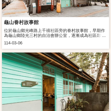
往龜山方向南下：於林口交流道 (41B) 下高速公路，左
轉走忠義路往龜山方向忠義路直走至長壽路右轉，走內
側 (約 10 公尺) 即左轉光峰路看到龜山國中左轉大同路
直走，經過黃昏市場後約 500 公尺，右手邊可見大同路
龜山眷村故事館
144號，在往前些許即可到達憲光二村。
位於龜山鄉光峰路上千禧社區旁的眷村故事館，早期作
為龜山鄉陸光三村的自治會辦公室，逐漸成為社區鄰里
交流及會的重要場所，帶動在地村民情感交流和居民群
114-03-06
聚的好所在。桃園市政府文化局基於文化資產保留的精
神，於民國93年指定登錄為歷史建築，定名為「眷村故
事館」，成為陸光三村改建後成為唯一保留的建築。眷
村故事館於104年開館營運，重新開放公眾更友善的交
流空間，以社區眷村文化為營運核心，在地居民為主
角，期望重新找回眷村的人與物，陸續辦理各項社區討
論會、工作坊、共享市集等活動，開放社區居民一同發
揮創意共同參與，匯聚眷村文化能量與居民發展共識，
推廣龜山眷村的共榮情感和傳承地域文化。地 址：
桃園市龜山區光峯路43號開放時間：週二~週日9:00-
17:00 (週一休館，如遇國定假日時請見粉專公告)聯絡電
話：03-3296662交通資訊：※搭乘公共運輸公車：於桃
園火車站前遠東百貨公司門口搭乘桃園客運（桃園往光
華坑-林口約10-20分鐘一班)於千禧新城站下車，再往回