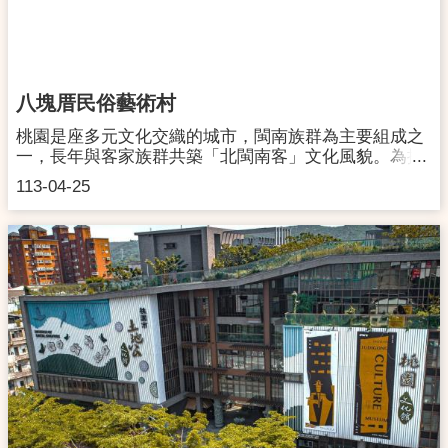
八塊厝民俗藝術村
桃園是座多元文化交織的城市，閩南族群為主要組成之
一，長年與客家族群共築「北閩南客」文化風貌。為推
廣閩南傳統精神與民俗文化，「八塊厝民俗藝術村」於
113-04-25
大湳森林公園正式成立，公園佔地約16.2公頃，是桃園
最大都市綠洲，藝術村坐落其間，更具文化意義。藝術
村將打造為閩南族群與在地鄉親的文化聚點，提供民俗
藝文展演與創作平台，也結合藝術、科技與社區參與，
成為桃園文化觀光新亮點，展現在地文化的深度與國際
魅力。地址：桃園市八德區重慶街36-1號（大湳森林公
園內）開放時間：週二至週日 9:00 - 17:00（週一休
園） 連絡電話： 03-366-7125交通資訊：詳見官方網站
官方網站：https://www.bakuaicuo.com.tw/粉絲專頁：
https://www.facebook.com/bakuaicuo/