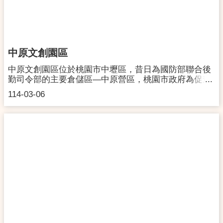
中原文創園區
中原文創園區位於桃園市中壢區，昔日為國防部聯合後
勤司令部的主要倉儲區—中原營區，桃園市政府為促進
空間有效利用及保存活化，進行該區域的整建，於112
114-03-06
年11月底正式對外開放，期待除了能延續營區生活補給
的歷史痕跡，更能透過與在地資源的連結，創造更多元
的文化內容，豐富民眾生活並帶動在地產業推進，為桃
園文化創意產業注入全新能量，將深度的文化內涵結合
商業型態，成為年輕人的探索倉庫及夢想的集散地，帶
給地方更多不一樣的可能性。地址:桃園市中壢區忠仁路
33號開放時間:週二-週日 10:00 - 18:00（週一休園）連
絡電話:03-4333833交通資訊:詳見官方網站官方網站
https://cycc.org.tw/粉絲專頁
https://www.facebook.com/profile.php?
id=61553469057223