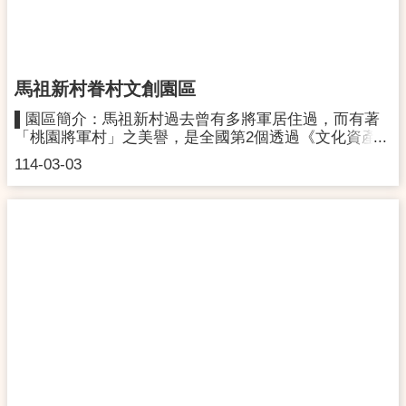
館。▪桃園市區－復興中正路口(桃園火車站)搭乘1路公
車，至「體育館站」下車，步行約5分鐘至本館。▪桃園
市區－復興中正路口(桃園火車站)搭乘220A路公車，至
「青溪國中站」下車，步行約3分鐘至本館。
馬祖新村眷村文創園區
▌園區簡介：馬祖新村過去曾有多將軍居住過，而有著
「桃園將軍村」之美譽，是全國第2個透過《文化資產
保存法》保存的眷村。由本市文化局接手後，以「類博
114-03-03
物館」的理念起步，從眷村文化的保存、活化及文創影
視推廣等多重角度出發，成立「馬祖新村眷村文創園
區」，保留平房瓦厝式建築，規劃馬祖新村故事展館，
陳展多件眷村文物，也定期舉辦文創市集活動，活絡眷
村空間，推廣眷村文化，帶領國人重新認識臺灣獨特的
眷村風情。▌聯絡資訊：開館時間｜週二至週日上午
09:00-晚上18:00，戶外開放至晚上21:00，週一休館，
如遇國定假日時請見官網或粉專公告聯絡地址｜320桃
園市中壢區龍吉二街155號聯絡電話｜(03)284-1866▌交
通資訊：(一) 搭乘公車：1. 中壢公車站：搭乘桃園客運
112南、115甲、5008、5050(中壢公車站-馬祖新
村)2. 中壢後車站：搭乘桃園客運5091、5098(中壢後車
站-馬祖新村)※ 馬祖新村站下車→左轉龍岡路三段281巷