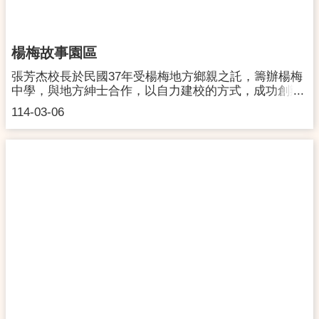
4262729 交通資訊：【自行開車】(鄰近停車場位置)
P1 延平路立體停車場(中壢區延平路535號)
P2 中央地下停車場(中壢區中央東路83號)
P3 中壢國小地下停車場(中壢區延平路622號)【大眾交
楊梅故事園區
通工具】火車：至中壢火車站下車，步行約10分鐘。公
車：至桃園/中壢/新竹/國光客運中壢總站下車，步行約5
張芳杰校長於民國37年受楊梅地方鄉親之託，籌辦楊梅
分鐘。高鐵：至高鐵桃園站下車，搭乘170接駁公車至
中學，與地方紳士合作，以自力建校的方式，成功創辦
中壢總站，步行約10分鐘。本館提供文化空間租借服
楊梅中學，並被指派為首任校長，隨後又在南桃園地區
114-03-06
務，詳細資訊請查閱下方空間借用服務辦法，或洽03-
創設8所楊梅中學的初中分部，奠定南桃園教育基石。
4262729。
早年建校不易，創校之初，每天的第七堂課，全校師生
都要以人力接駁的方式，到老坑溪搬石頭，參與打造自
己的校園，一石一腳印，同心齊力，過程中彼此的情感
更加深厚,成為早年校友們共同的回憶。「楊梅故事園
區」的活化不僅讓校友們重溫第七堂課自力建校的精
神，亦展現客家人文氣息及興學精神，值得遊客前來深
度體驗楊梅獨有在地文化。地址：桃園市楊梅區校前路
49號開館時間：週三至週一10:00~17:00，週二逢國定假
日開館，詳情請見楊梅故事園區臉書公告。聯絡洽詢：
03-4880275交通資訊：【自行開車】1.南下：從國道1號
出口下交流道前往楊梅，行駛到校前路/桃67鄉道即可抵
達。2.北上：從國道1號的69-楊梅出口下交流道，在69-
楊梅出口下交流道，朝楊梅前進繼續走台一線縱貫公
路，走環東路前往桃園的校前路/桃67鄉道即可抵達。 3.