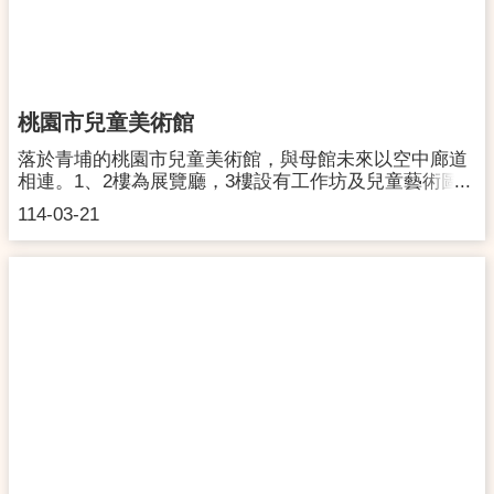
館。 行駛國道一號，平鎮交流道下，銜接66東西向快速
道路(大溪終點端)下，循員林路一段、介壽路至大溪，
過武嶺橋後沿康莊路直行，中正路右轉到底即為本館壹
號館。 ※大溪老城區假日交通擁塞，車輛建議停放月眉
停車場或橋頭停車場。 【大眾交通工具】自以下站點，
桃園市兒童美術館
搭乘公車／客運至「大溪站」、「大溪總站」，步行5
分鐘即到博物館。 桃園高鐵站台灣好行【501】大溪快
落於青埔的桃園市兒童美術館，與母館未來以空中廊道
線 桃園火車站【5096】 桃園-大溪（經更寮腳）
相連。1、2樓為展覽廳，3樓設有工作坊及兒童藝術圖
【5096A】桃園-大溪（經更寮腳）〔繞駛桃園前站〕台
書空間。桃園市兒童美術館立基於兒童參與，以多元藝
114-03-21
灣好行【502】小烏來線(假日行駛) 中壢火車站
術為主題，透過藝術展演、教育推廣、跨域合作、社區
【5098】中壢-大溪（經官路缺）【5112】大溪-中壢
參與及專業研究等面向，促使兒童體驗藝術與生活，培
（經八德） 鶯歌火車站【5101】大溪-鶯歌（經中
養兒少思辨能力、開放性，以及社會參與實踐，進一步
新） 捷運永寧站【710】 大溪 - 捷運永寧【710A】大
營造友善親子接觸藝文之環境，實現兒童參與文化之權
溪 - 捷運永寧站 捷運林口站【702】大溪-林口長庚醫
利。地 址：桃園市中壢區高鐵南路二段 90 號開館
院 相關連結：官網：https://wem.tycg.gov.tw/臉書：
時間：週三至週一09:30 - 17:00 (最後入場時間 16:30)｜
https://www.facebook.com/DaxiWoodartEcomuseum/
國定假日與連續假期休館另行公告聯絡洽詢：03-
2868668交通資訊：詳見官方網站官方網站：
https://tmofa.tycg.gov.tw/ch粉絲專頁：
https://www.facebook.com/tmofa.kids