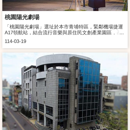
169號開放時間:週三-週日 09:30 - 18:30(如遇檔期租借
則依活動時間開放)連絡電話:(03)3326719
桃園陽光劇場
「桃園陽光劇場」選址於本市青埔特區，緊鄰機場捷運
A17領航站，結合流行音樂與原住民文創產業園區，基
地面積4.2公頃，四面臨路，以路寬40米的領航北路為主
114-03-19
要聯外道路，銜接高鐵北路，通往高鐵桃園站及國道二
號，可快速連結捷運、高鐵及機場，便於銜接國內外旅
客抵達。鄰近大型商場、影城等商業產業及橫山書法公
園等公共設施，是一個結合文化藝術與陂塘水岸生態特
色的藝文廊帶，將是臺灣最具發展潛力的藝文特區。規
劃中的「桃園陽光劇場」可容納15,000人，具備戶外專
業音樂活動場地及地下停車場，利用草坡與人行空間形
塑出線型立體景觀空間，設置10米寬的疏散步道及6個
出入口，表演時人潮可迅速進入或疏散；規劃開放式的
舞台及地下休息準備區域，讓展演團體能不受限於舞臺
規格，更靈活運用空間，未來將成為舉辦大型音樂會、
演唱會等優良場地；由兩排高聳的喬木及風力發電的造
型風車圍繞露天音樂劇場，電力提供夜間照明，兼顧美
觀及綠能，此區於大型演唱會時作為服務設施的漫遊區
域，平日亦可供民眾休憩。「桃園陽光劇場」占地面積