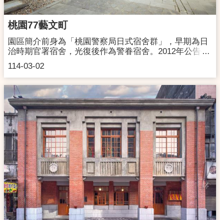
馬祖新村桃園光影電影館（車程約13分）(二) 自行開
車：1.國道一號→平鎮系統交流道(66)出口下交流道，
桃園77藝文町
往大溪方向前進→在平鎮一交流道(中壢/平鎮)出口下→
直行(過延平路)下個路口迴轉→右轉延平路三段→右轉
園區簡介前身為「桃園警察局日式宿舍群」，早期為日
環南路二段→直行環中東路二段→右轉龍岡路二段→左
治時期官署宿舍，光復後作為警眷宿舍。2012年公告登
轉龍岡路三段281巷→左轉龍吉二街→第一個路口右轉
錄為桃園市歷史建築，是桃園少數保留完整的日式木構
114-03-02
抵達馬祖新村。2.國道三號→大溪交流道下，往中壢方
建築宿舍群，修復活化後的「桃園77藝文町」，結合日
向→直行永昌路→左轉仁和路二段→直行龍南路→進入
治時期建築和中正路77巷的意涵，由市民票選命名而
圓環→右轉龍岡路三段→右轉龍岡路三段281巷→左轉
成。園區以警察日式宿舍建築為特色，結合文資與文
龍吉二街→第一個路口右轉抵達馬祖新村▌ 聯絡資訊：
創，舉辦藝文展覽及推廣活動，活化文資空間再利用，
開館時間｜週二至週日下午13:00-晚上21:00，週一休館
營造市民休憩場域，打造桃園舊城亮點地標。特色聯名
聯絡地址｜320桃園市中壢區龍清街116巷31號聯絡電話
品牌樂埔堂 LEPU TANG時GIFT成真咖啡首頁讀書館X
｜03-458-1598
時SELECT77市集參觀資訊開放時間：週二至週日
09:00~22:00 (週一休、除夕及初一休) 園區地址： 桃園
市桃園區中正路77巷5號聯絡電話： 03-3321969交通資
訊大眾運輸台鐵桃園火車站，站前直走看到「統領廣
場」過「中華路」到對面「彰化銀行」往前到「中正路
77巷」左轉，步行共約5分鐘。國光客運「桃園站」，
下車後步行約5分鐘。桃園客運1路「復興路桃園總
站」，下車後步行約5分鐘。中壢客運1路（縱貫線）
「復興路桃園總站」，下車後步行約5分鐘。自行開車
開車導航關鍵字「桃園警察局日式宿舍群」、「桃園77