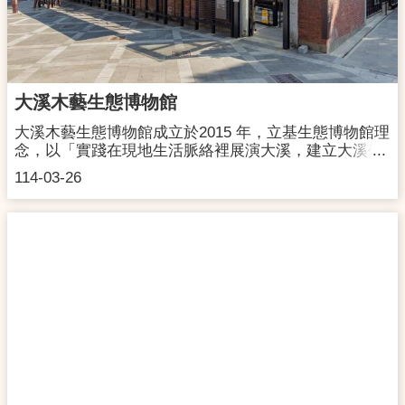
大溪木藝生態博物館
大溪木藝生態博物館成立於2015 年，立基生態博物館理
念，以「實踐在現地生活脈絡裡展演大溪，建立大溪學
的知識系統」為目標，透過和居民一起做、一起共學行
114-03-26
動的過程，挖掘地方知識記憶及再生產，與地方夥伴共
同實踐地方經營、推動各種教育推廣方案。 木博館由多
棟古蹟與歷史建築組成，經過空間修復整備開放成為展
館，做為資源及故事展演、轉化的基地，努力讓大溪的
文化資產─包括大溪木器工藝及慶典文化等─在生活脈絡
中持續生產及保存，實現展演大溪魅力生活，讓大溪成
為宜居宜遊城鎮的願景。 網 址：
https://wem.tycg.gov.tw/地 址：桃園市大溪區普濟
路11號後棟2樓開館時間：週二至週日09:30 - 17:00｜每
週一休館（如遇國定假日照常開放，翌日休館）聯絡洽
詢：03-3888600 交通資訊：【自行開車】行駛國道三
號，大溪交流道下，循員林路一段、介壽路至大溪，過
武嶺橋沿康莊路直行，中正路右轉到底即為本館壹號