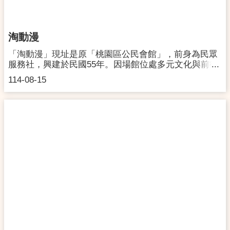
停車資訊：楊梅行政園區停車場(桃交)、楊梅國中網球
場停車場【大眾交通工具】1.搭乘火車至楊梅站，順大
成路而上約1.6公里，步行約25分鐘或租用U-bike騎乘12
淘動漫
分鐘，U-bike可停至楊梅國中站歸還。2.搭乘公車路經
楊梅區公所(251、L613)、楊梅國小(251、5652、
「淘動漫」現址是原「桃園區公民會館」，前身為民眾
L608、0554、5641、5652)、楊梅國中(L608)或楊梅警
服務社，興建於民國55年。因場館位處多元文化與前衛
分局(L615)，步行5分鐘內可抵達本園區。
新潮的桃園站前商圈，為提高館舍的使用效益，112年
114-08-15
底將「淘動漫」重新定位為「桃園動漫文創交流基
地」，以公開標租方式引進民間創意思維及專業管理，
場館結合展售、餐飲、表演、觀光等多角化經營，推廣
具獨特魅力的動漫文化，成為全臺首座動漫主題的地方
文化館舍。地址：330桃園市桃園區中華路8號電話：
03-3332313營運時間：週一到週五 13:00–22:00
週六到週日 11:00–22:00