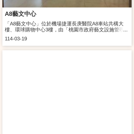
A8藝文中心
「A8藝文中心」位於機場捷運長庚醫院A8車站共構大
樓、環球購物中心3樓，由「桃園市政府藝文設施管理
中心」管理營運，是龜山區的藝術文化新據點。佔地約
114-03-19
100坪的藝文空間中，持續舉辦展覽、文創活動、工作
坊、講座等多元活動，引領在地居民親近藝術，也提供
都會人口放鬆心靈的美學空間。地址:桃園市龜山區復興
一路8號3樓開放時間:週二-週日 11:00 - 19:00(週一及國
定假日休館)連絡電話:03-3185119交通資訊:連結