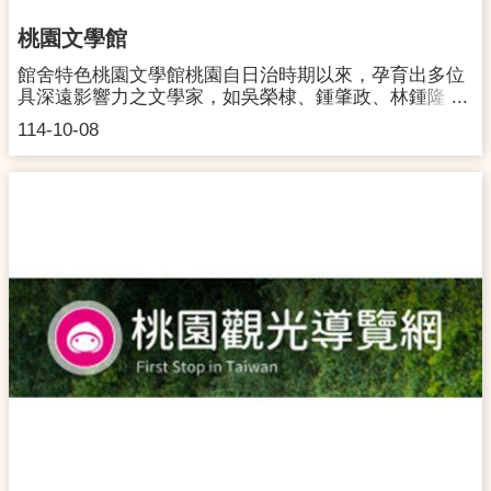
次導覽時間為 60分鐘 ，同一時段至多可接收2團(每團
上限40人)，額滿為止。4. 預約方式：線上申請表單填
桃園文學館
寫，成功填寫送出後，經本園區承辦媒合確認，將於表
單送出隔日起 5日內(不含休館日)以電子郵件通知導覽
館舍特色桃園文學館桃園自日治時期以來，孕育出多位
預約成功與否。如超過5天無收到通知信件，請主動洽
具深遠影響力之文學家，如吳榮棣、鍾肇政、林鍾隆、
詢，聯繫電話03-3816824。5. 導覽費用：免費✨ ✨交通
鄭清文等。他們透過詩詞、小說、散文與歌謠等形式，
114-10-08
資訊✨ ✨表格標題公車搭乘L503 L502 5040 5017 5078
描繪地方風土與族群文化，展現桃園文學多元交融的地
5086 號公車至【大埔心站】，由【中正東路一段】向南
域特色與文化厚度。桃園文學館肩負著保存與發揚在地
步行約200公尺，左轉至【桃航三路】。由【桃航三
文學的重要使命。以作家與作品為核心，致力於文學的
路】步行約600公尺處即達【05警戒區】捷運【捷運大
展示、推廣與傳承，成為串聯地方文史、建構文學交流
園站】轉乘5040或5086公車至【大埔心站】，由【中正
平台的文化基地。本館將定期辦理常設展、特展、主題
東路一段】向南步行約200公尺，左轉至【桃航三
講座、藝文演出、新書發表、學術研討等活動，強化地
路】，由【桃航三路】步行約600公尺處即達【05警戒
方文學史的研究及典藏、展演機制，並積極規劃多元教
區】火車【中壢車站】轉乘5017或5078公車至【大埔心
育推廣計畫，培育文學創作人才，為桃園文學注入長遠
站】下車。由【中正東路一段】向南步行約200公尺，
且深厚的文化能量。桃園文學館坐落於桃園區最具傳
左轉至【桃航三路】，由【桃航三路】步行約600公尺
統、歷史景觀的市街中心，舊稱桃仔園街/桃仔園城的範
處即達【05警戒區】【桃園車站】步行300公尺至【桃
圍，位於忠孝街與東國街5巷間，主要連外道路為東國
園花園飯店】轉乘5086公車至【大埔心站】，由【中正
街、成功路以及中山東路。周邊鄰近桃園大廟（景福
東路一段】向南步行約200公尺，左轉至【桃航三
宮）、中山東路東國商圈等繁華地帶。為推動地方文化
路】，由【桃航三路】步行約600公尺處即達【05警戒
發展與空間活化，桃園市政府將日治時期的街營宿舍，
區】高鐵【桃園高鐵站】轉乘機捷紫線至【捷運大園
改建可作為文學欣賞、推廣、分享及深化的場所。本館
站】，轉乘5040或5086公車至【大埔心站】，由【中正
以書籍做為建築立面設計，隱喻文學的意義與內涵，提
東路一段】向南步行約200公尺，左轉至【桃航三