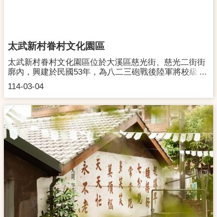
→左轉龍吉二街→第一個路口右轉抵達馬祖新村（車程
約13分)(二) 自行開車：1.國道一號→平鎮系統交流道
(66)出口下交流道，往大溪方向前進→在平鎮一交流道
(中壢/平鎮)出口下→直行(過延平路)下個路口迴轉→右
轉延平路三段→右轉環南路二段→直行環中東路二段→
太武新村眷村文化園區
右轉龍岡路二段→左轉龍岡路三段281巷→左轉龍吉二
街→第一個路口右轉抵達馬祖新村。2.國道三號→大溪
太武新村眷村文化園區位於大溪區慈光街、慈光二街街
交流道下，往中壢方向→直行永昌路→左轉仁和路二段
廓內，興建於民國53年，為八二三砲戰後陸軍將校級軍
→直行龍南路→進入圓環→右轉龍岡路三段→右轉龍岡
眷興建的眷村。其眷舍為單幢四拼、二層樓加強磚造平
114-03-04
路三段281巷→左轉龍吉二街→第一個路口右轉抵達馬
屋頂建築，配置方式在桃園地區少見。民國98年3月30
祖新村
日登錄為歷史建築，市府修復後，積極推動文史保存與
文化發展計畫，使這座昔日的軍眷社區轉變為臺灣眷村
文化的重要據點。園區內設有「八二三砲戰故事館」，
從軍旅與眷村生活角度梳理歷史，以「反省戰爭、維繫
和平」為核心理念。近年來，更以「藝術入村，和平發
聲」為發展方向，透過藝術駐村與文創進駐計畫，營造
大溪的文化聚落。每年舉辦「太武藝術季」，透過展
覽、當代藝術裝置及傳統料理新詮釋，讓民眾重新走進
眷村，感受藝術的魅力，並開啟歷史與當代的對話，賦
予眷村文化新的生命力。開館時間｜週二至週日上午
09:00-晚上18:00，戶外開放至晚上21:00，週一休館，
如遇國定假日時請見官網或粉專公告園區地址｜335桃