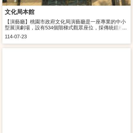
站，步行約7分鐘。公車：可搭乘桃園客運707A、707、
統聯客運208、亞通巴士L509，於「大園高中站」下
文化局本館
車，再步行約2分鐘至大園尖山考古展示館。
【演藝廳】桃園市政府文化局演藝廳是一座專業的中小
型展演劇場，設有534個階梯式觀眾座位，採傳統鏡框
式舞台設計，舞台可容納約40人，非常適合小型室內
114-07-23
樂、獨奏與多元節目的演出。劇場配置陣列式喇叭音響
系統，加上吸音與反射牆面設計；另設有無障礙坡道與
無障礙席，並提供兒童增高墊，以增加觀演舒適度與視
野無阻。廳內並配備休息室、化妝間等附屬設施，完善
支援演出運作需求。場地另備有一架高級貝森朵夫 225
型平台鋼琴與一架河合 5號鋼琴，供獨奏、協奏、伴奏
等使用。◆開放租用時段:每周三至每周日，上午8點至
晚間10點(國定假日除外)，開放時間依本局公布為主。
◆租借申請
https://culture.tycg.gov.tw/News_Content.aspx?
n=11140&s=1068118◆補助申請
https://culture.tycg.gov.tw/News_Content.aspx?
n=11134&s=1067803◆桃演本鋪
https://www.facebook.com/typerformanceart/【展覽空
間】文化局本館內於3樓設有第一、二展覽室及於2、3
樓走廊設有畫廊，提供靈活易於利用之展覽空間，鼓勵