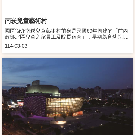
南崁兒童藝術村
園區簡介南崁兒童藝術村前身是民國69年興建的「前內
政部北區兒童之家員工及院長宿舍」，早期為育幼院所
屬宿舍，具有獨特的歷史意義。本園區透過古蹟再利用
114-03-03
將院區轉化為兒童藝術村，除了能活化暨有空間外，也
能保有難得的城市綠地。南崁兒童藝術村位於桃園市蘆
竹區，市府104年公告指定登錄為古蹟與歷史建築；108
年修復完工後，委託人文國際股份有限公司營運管理，
以「親子、藝術、學習、美食」為營運主題。目前市定
古蹟「前內政部北區兒童之家院長宿舍」活化爲故事
屋，有「老屋、老樹、老記憶」為題的雙語展覽，介紹
北區兒童之家從幼兒教育開業的艱辛與發展，以及在桃
園幼兒教育史上的貢獻和意義。藝術村駐村夥伴百色美
術小倉庫zoukoo 日系金工教室 台北曲藝團－專業的相
聲說唱 晨陽設計澤學邦愛買搞食 EmmaliciousyumM.M
Clothes Style Piano, piano 慢慢來音樂 隨意而居
WoodyMommy 手作雜貨屋 好室 迷你画室 馬華純淨皂
藝 山坡小屋參觀資訊開放時間：週三至週一
09:00~18:00 (每週二休) 園區地址： 桃園市蘆竹區吉林