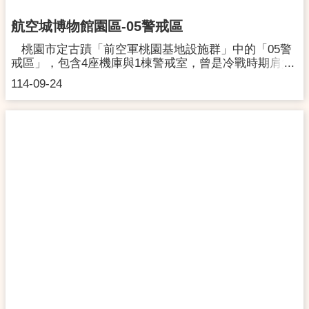
具有潛力的藝術家發展個人風格，並致力於扶植新興藝
術家向公眾展示其獨特作品。◆開館時間:每週二至週
航空城博物館園區-05警戒區
日 09:00-17:00｜週一固定休館｜國定假日與連續假期休
館另行公告｜免費入館◆文化局展覽申請
桃園市定古蹟「前空軍桃園基地設施群」中的「05警
https://culture.tycg.gov.tw/News_Content.aspx?
戒區」，包含4座機庫與1棟警戒室，曾是冷戰時期肩負
n=11140&s=1432417◆視覺藝術活動補
國土防衛、掩護戰機與外海巡邏任務的第一線堡壘。
114-09-24
助 https://culture.tycg.gov.tw/News_Content.aspx?
「05警戒區」 在桃園市政府文化局的修復下，轉型成為
n=11140&s=1220761◆桃園網路美術館
城市歷史記憶與文化再生的重要節點。作為航空城博物
https://www.emuseum.com.tw/◆桃園有藝
館首批修復完成的核心場域，「05警戒區」 如今以‹‹風
思 https://www.facebook.com/art.in.taoyuan/【5樓團體
起05››揭開序幕，這不只是對過往起雲湧歲月的回望，
視聽室】文化局本館5樓團體視聽室設有137個階梯式座
更象徵從歷史啟航、邁像未來的城市蛻變。這場轉變，
位。◆租借申請
不只是空間的開放，更牽動曾經居住於此的人們與家園
https://culture.tycg.gov.tw/News_Content.aspx?
記憶，吹拂起那段守護領空、熱血交織的歲月記憶。參
n=11140&s=1067991
觀資訊網 址：
https://www.facebook.com/taoyuanairbase地 址：
桃園市大園區桃航三路456巷60號電 話：03-
3816824開放時間：週三~週日10:00-17:00，每週一、二
休館，採預約導覽制。✅【團體導覽預約】連結正式上
線預約連結：https://forms.gle/7o2W1TfKRArzr5Cd9預
約時，有以下事項須請您注意：1. 預約時段：開館日
10:00-16:00。2. 團體導覽：人數限制 10人以上／ 80人
以下(預約請提前 14 個日曆天，以利安排導覽志工)3. 單